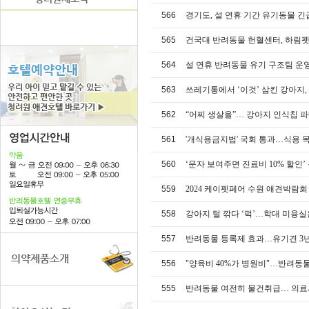
566
경기도, 설 연휴 기간 유기동물 
565
건국대 반려동물 헌혈센터, 하림펫푸
564
설 연휴 반려동물 유기 구조팀 운
563
쓰레기통에서 ‘이것’ 삼킨 강아지,
562
“어찌 생살을”… 강아지 인식칩 파
561
'개식용금지법' 국회 통과…식용 
560
‘문자 보여주면 진료비 10% 할인
559
2024 케이펫페어 수원 애견박람회
558
강아지 털 깎다 ‘퍽’…학대 미용실은
557
반려동물 등록제 효과…유기견 3년
556
"양육비 40%가 병원비"…반려동
555
반려동물 여전히 물건취급… 의료