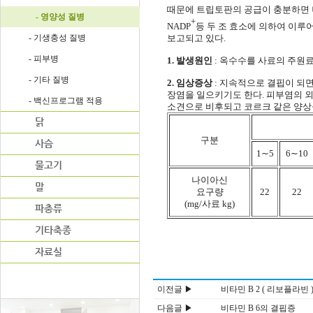
때문에 트립토판의 공급이 충분하면 
- 영양성 질병
+
NADP
등 두 조 효소에 의하여 이루
- 기생충성 질병
보고되고 있다.
- 피부병
1. 발생원인
: 옥수수를 사료의 주원
- 기타 질병
2. 임상증상
: 지속적으로 결핍이 되면
장염을 일으키기도 한다. 피부염의 
- 백신프로그램 적용
소견으로 비후되고 코르크 같은 양상
구분
1∼5
6∼10
나이아신
요구량
22
22
(mg/사료 kg)
이전글 ▶
비타민 B 2 ( 리보플라빈
다음글 ▶
비타민 B 6의 결핍증