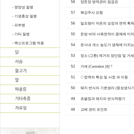
58
양돈장 방역관리 점검표
- 영양성 질병
57
복강주사 요령
- 기생충성 질병
56
일조량이 자돈의 성장과 면역 획득
- 피부병
- 기타 질병
55
돈방 바닥 사육면적이 증체에 미
- 백신프로그램 적용
54
돈사내 개스 농도가 생체에 미치는
53
정소 (고환) 제거의 장단점 및 거
52
거세 (Castration )란 ?
51
◇정액의 특성 및 사정 과 이동
50
돼지 번식의 기본생리 (웅성생식기
49
초발정과 돼지의 번식적령기
48
교배 관리 포인트