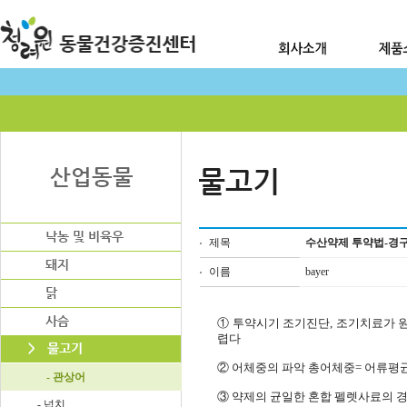
제목
수산약제 투약법-경
이름
bayer
① 투약시기 조기진단, 조기치료가 원
렵다
② 어체중의 파악 총어체중= 어류평
- 관상어
③ 약제의 균일한 혼합 펠렛사료의 경
- 넙치