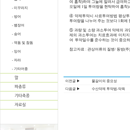
여 흡착)하여 그늘에 말려서 급여하고
오일에 1일 투여량을 현탁하여 흡착)
- 미꾸라지
④ 약제투약시 사료투여방법 평상투여
- 방어
투여량을 나누어 주는 것보다 1회에
- 뱀장어
⑤ 과량 및 소량 과소투여 약제의 
- 송어
제의 과소투여는 치료효과에 미치지
여 투약일수를 준수하는 것이 중요하
- 역돔 및 참돔
참고자료 : 관상어류의 질병/ 동방(주
- 잉어
- 자라
- 기타어종
이전글 ▶
물갈이의 중요성
다음글 ▶
수산약제 투약법-약욕