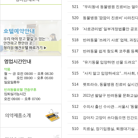
521
“우리동네 동물병원 진료비는 얼마
520
동물병원 '깜깜이 진료비' 사라진
519
'사료관리법' 일부개정법률안 공
518
반려동물 '쓰레기 사료' 업체, 과징
517
반려동물 쉽게 찾도록 코주름 등
516
“유기동물 입양하면 선물 드려요”
515
"사지 말고 입양하세요"...마사회
514
펫트라슈, 동물병원 진료비 실시간 
513
2022년 팔달구 반려동물 문화교실
512
수의사 출신 수사관…서울시 '동물
511
강아지·고양이 쓰다듬으면 인간도
510
치료실, 장기입원실, 퇴원대기실…