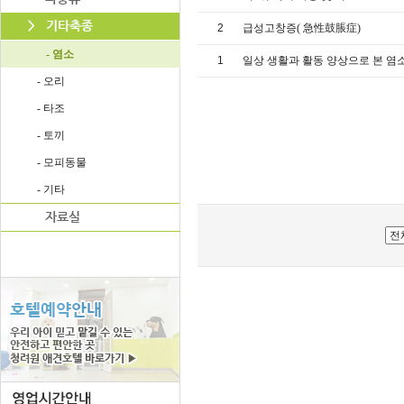
2
급성고창증( 急性鼓脹症)
- 염소
1
일상 생활과 활동 양상으로 본 염
- 오리
- 타조
- 토끼
- 모피동물
- 기타