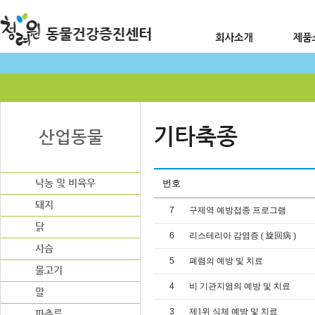
번호
7
구제역 예방접종 프로그램
6
리스테리아 감염증 ( 旋回病 )
5
폐렴의 예방 및 치료
4
비 기관지염의 예방 및 치료
3
제1위 식체 예방 및 치료