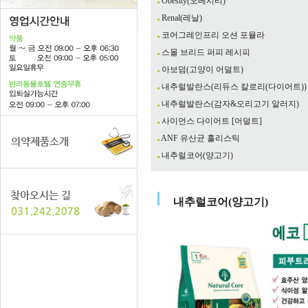
Obesity(오베시티)
Renal(레날)
코어그레인프리 오션 포뮬라
스몰 브리드 퍼피 레시피
아보덤(고양이 어덜트)
내추럴발란스(리듀스 칼로리(다이어트))
내추럴발란스(감자&오리고기 알러지)
사이언스 다이어트 [어덜트]
ANF 유산균 홀리스틱
내추럴코어(양고기)
내추럴코어(양고기)