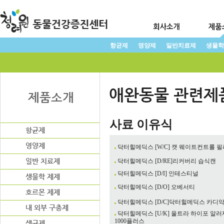
항균제
영양제
일반치료제
생물학
사료 이유식
닥터힐메딕스 [W/C] 캣 웨이트컨트롤 
닥터힐메딕스 [D/RE]리커버리 습식캔
닥터힐메딕스 [D/I] 인테스티널
닥터힐메딕스 [D/O] 오베서티
닥터힐메딕스 [D/C]닥터힐메딕스 카디
닥터힐메딕스 [U/K] 울트라 하이포 알러
1000플러스