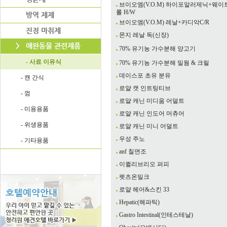
브이오엠(V.O.M) 하이포알러제닉+웨
롤 H/W
브이오엠(V.O.M) 레날+카디악C/R
몬지 레날 독(신장)
70% 유기농 가수분해 양고기
- 사료 이유식
70% 유기농 가수분해 밀웜 & 크릴
데이스포 초유 분유
- 캔 간식
로얄 캣 인트팅티브
- 껌
로얄 캐닌 미디움 어덜트
- 미용용품
로얄 캐닌 인도어 머츄어
- 위생용품
로얄 캐닌 미니 어덜트
우성 주노
- 기타용품
anf 칠면조
이퀼리브리오 퍼피
펫츠온밀크
로얄 헤어&스킨 33
Hepatic(헤파틱)
Gastro Intestinal(인테스테날)