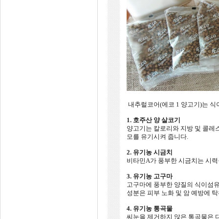
내추럴코어(에코 1 양고기)는 
1. 호주산 양 살코기
양고기는 칼로리와 지방 및 콜레
모를 유기시켜 줍니다.
2. 유기농 시금치
비타민A가 풍부한 시금치는 시력
3. 유기농 고구마
고구마에 풍부한 양질의 식이섬유
성분은 피부 노화 및 암 예방에 
4. 유기농 통곡물
씨눈을 제거하지 않은 통곡물은 