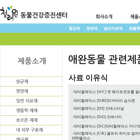
항균제
영양제
일반치료제
생물학
사료 이유식
닥터힐메딕스 [W/C] 캣 웨이트컨트롤 
닥터힐메딕스 [D/RE]리커버리 습식캔
닥터힐메딕스 [D/I] 인테스티널
닥터힐메딕스 [D/O] 오베서티
닥터힐메딕스 [D/C]닥터힐메딕스 카디
닥터힐메딕스 [U/K] 울트라 하이포 알러
1000플러스