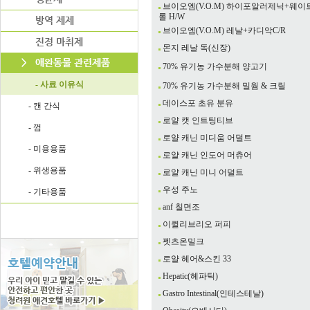
브이오엠(V.O.M) 하이포알러제닉+웨
롤 H/W
브이오엠(V.O.M) 레날+카디악C/R
몬지 레날 독(신장)
70% 유기농 가수분해 양고기
- 사료 이유식
70% 유기농 가수분해 밀웜 & 크릴
데이스포 초유 분유
- 캔 간식
로얄 캣 인트팅티브
- 껌
로얄 캐닌 미디움 어덜트
- 미용용품
로얄 캐닌 인도어 머츄어
- 위생용품
로얄 캐닌 미니 어덜트
우성 주노
- 기타용품
anf 칠면조
이퀼리브리오 퍼피
펫츠온밀크
로얄 헤어&스킨 33
Hepatic(헤파틱)
Gastro Intestinal(인테스테날)