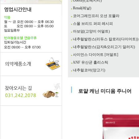
Obesity(오베시티)
Renal(레날)
코어그레인프리 오션 포뮬라
스몰 브리드 퍼피 레시피
아보덤(고양이 어덜트)
내추럴발란스(리듀스 칼로리(다이어트))
내추럴발란스(감자&오리고기 알러지)
사이언스 다이어트 [어덜트]
ANF 유산균 홀리스틱
내추럴코어(양고기)
로얄 캐닌 미디움 주니어