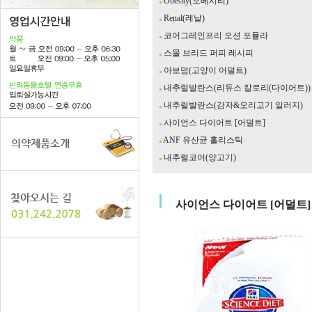
Obesity(오베시티)
Renal(레날)
코어그레인프리 오션 포뮬라
스몰 브리드 퍼피 레시피
아보덤(고양이 어덜트)
내추럴발란스(리듀스 칼로리(다이어트))
내추럴발란스(감자&오리고기 알러지)
사이언스 다이어트 [어덜트]
ANF 유산균 홀리스틱
내추럴코어(양고기)
사이언스 다이어트 [어덜트]