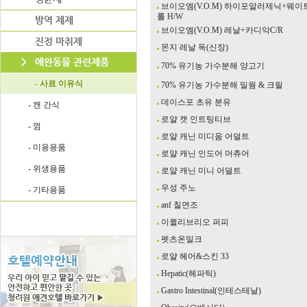
브이오엠(V.O.M) 하이포알러제닉+웨
롤 H/W
브이오엠(V.O.M) 레날+카디악C/R
몬지 레날 독(신장)
70% 유기농 가수분해 양고기
- 사료 이유식
70% 유기농 가수분해 밀웜 & 크릴
데이스포 초유 분유
- 캔 간식
로얄 캣 인트팅티브
- 껌
로얄 캐닌 미디움 어덜트
- 미용용품
로얄 캐닌 인도어 머츄어
- 위생용품
로얄 캐닌 미니 어덜트
우성 주노
- 기타용품
anf 칠면조
이퀼리브리오 퍼피
펫츠온밀크
로얄 헤어&스킨 33
Hepatic(헤파틱)
Gastro Intestinal(인테스테날)