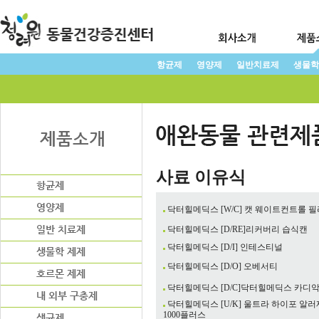
항균제
영양제
일반치료제
생물학
사료 이유식
닥터힐메딕스 [W/C] 캣 웨이트컨트롤 
닥터힐메딕스 [D/RE]리커버리 습식캔
닥터힐메딕스 [D/I] 인테스티널
닥터힐메딕스 [D/O] 오베서티
닥터힐메딕스 [D/C]닥터힐메딕스 카디
닥터힐메딕스 [U/K] 울트라 하이포 알러
1000플러스