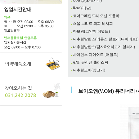
Obesity(오베시티)
Renal(레날)
코어그레인프리 오션 포뮬라
스몰 브리드 퍼피 레시피
아보덤(고양이 어덜트)
내추럴발란스(리듀스 칼로리(다이어트))
내추럴발란스(감자&오리고기 알러지)
사이언스 다이어트 [어덜트]
ANF 유산균 홀리스틱
내추럴코어(양고기)
브이오엠(V.OM) 유리너리