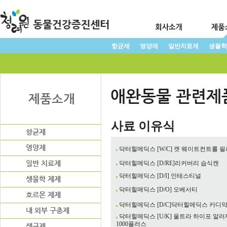
항균제
영양제
일반치료제
생물학
사료 이유식
닥터힐메딕스 [W/C] 캣 웨이트컨트롤 
닥터힐메딕스 [D/RE]리커버리 습식캔
닥터힐메딕스 [D/I] 인테스티널
닥터힐메딕스 [D/O] 오베서티
닥터힐메딕스 [D/C]닥터힐메딕스 카디
닥터힐메딕스 [U/K] 울트라 하이포 알러
1000플러스