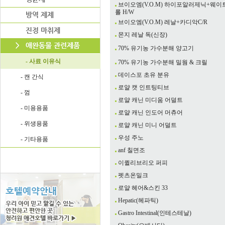
브이오엠(V.O.M) 하이포알러제닉+웨
롤 H/W
브이오엠(V.O.M) 레날+카디악C/R
몬지 레날 독(신장)
70% 유기농 가수분해 양고기
- 사료 이유식
70% 유기농 가수분해 밀웜 & 크릴
데이스포 초유 분유
- 캔 간식
로얄 캣 인트팅티브
- 껌
로얄 캐닌 미디움 어덜트
- 미용용품
로얄 캐닌 인도어 머츄어
- 위생용품
로얄 캐닌 미니 어덜트
우성 주노
- 기타용품
anf 칠면조
이퀼리브리오 퍼피
펫츠온밀크
로얄 헤어&스킨 33
Hepatic(헤파틱)
Gastro Intestinal(인테스테날)