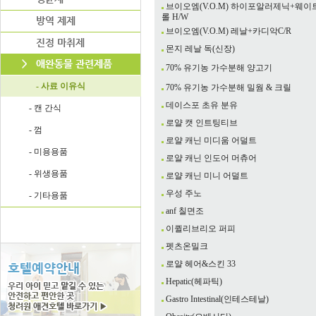
브이오엠(V.O.M) 하이포알러제닉+웨
롤 H/W
브이오엠(V.O.M) 레날+카디악C/R
몬지 레날 독(신장)
70% 유기농 가수분해 양고기
- 사료 이유식
70% 유기농 가수분해 밀웜 & 크릴
데이스포 초유 분유
- 캔 간식
로얄 캣 인트팅티브
- 껌
로얄 캐닌 미디움 어덜트
- 미용용품
로얄 캐닌 인도어 머츄어
- 위생용품
로얄 캐닌 미니 어덜트
우성 주노
- 기타용품
anf 칠면조
이퀼리브리오 퍼피
펫츠온밀크
로얄 헤어&스킨 33
Hepatic(헤파틱)
Gastro Intestinal(인테스테날)