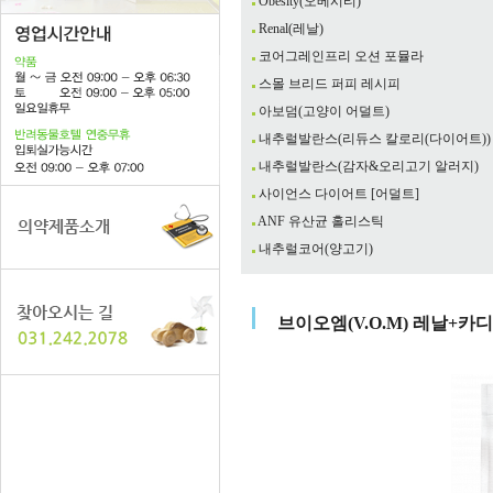
Obesity(오베시티)
Renal(레날)
코어그레인프리 오션 포뮬라
스몰 브리드 퍼피 레시피
아보덤(고양이 어덜트)
내추럴발란스(리듀스 칼로리(다이어트))
내추럴발란스(감자&오리고기 알러지)
사이언스 다이어트 [어덜트]
ANF 유산균 홀리스틱
내추럴코어(양고기)
브이오엠(V.O.M) 레날+카디