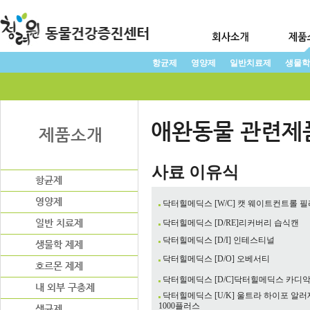
항균제
영양제
일반치료제
생물학
사료 이유식
닥터힐메딕스 [W/C] 캣 웨이트컨트롤 
닥터힐메딕스 [D/RE]리커버리 습식캔
닥터힐메딕스 [D/I] 인테스티널
닥터힐메딕스 [D/O] 오베서티
닥터힐메딕스 [D/C]닥터힐메딕스 카디
닥터힐메딕스 [U/K] 울트라 하이포 알러
1000플러스